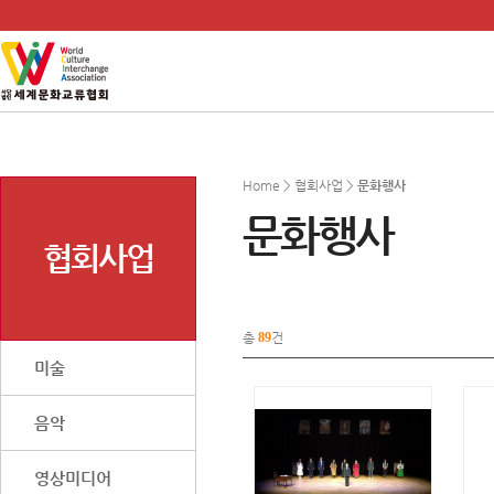
Home > 협회사업 >
문화행사
문화행사
협회사업
총
89
건
미술
음악
영상미디어