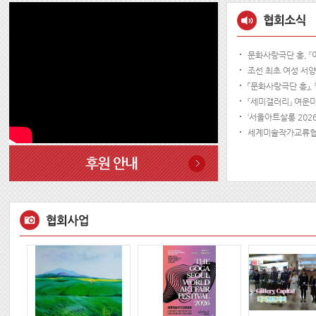
문화사랑극단 홍, 『아
조선 최초 여성 서양화
「문화사랑극단 흥」, 
『세미갤러리』 여운미 
‘서울아트살롱 2026
세계미술작가교류협회,