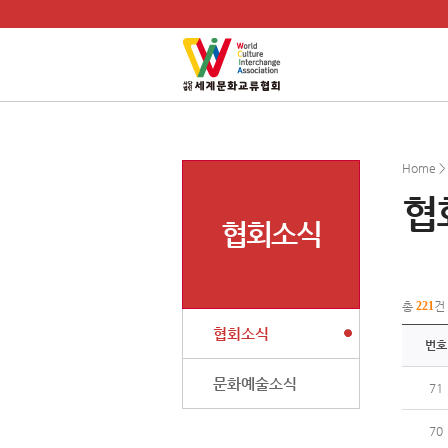
Home 
협
협회소식
총
221
건
협회소식
번호
문화예술소식
71
70