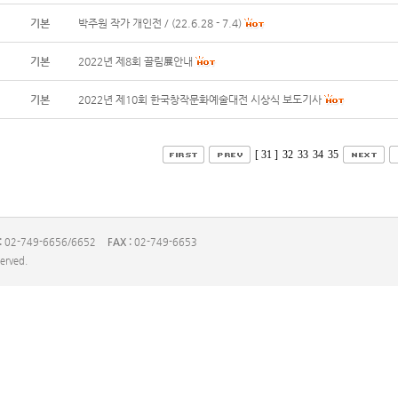
기본
박주원 작가 개인전 / (22.6.28 - 7.4)
기본
2022년 제8회 끌림展안내
기본
2022년 제10회 한국창작문화예술대전 시상식 보도기사
[ 31 ]
32
33
34
35
:
02-749-6656/6652
FAX :
02-749-6653
served.