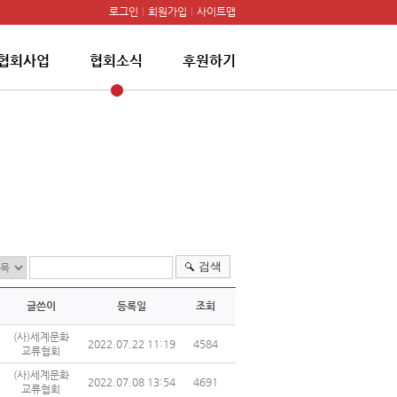
로그인
회원가입
사이트맵
협회사업
협회소식
후원하기
검색
글쓴이
등록일
조회
(사)세계문화
2022.07.22 11:19
4584
교류협회
(사)세계문화
2022.07.08 13:54
4691
교류협회