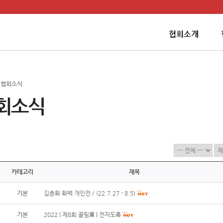
협회소개
>
협회소식
회소식
카테고리
제목
기본
김춘화 화백 개인전 / (22.7.27 - 8.5)
기본
2022 | 제8회 끌림展 | 전자도록