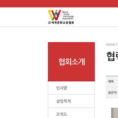
Home 
협
협회소개
제목
인사말
글쓴이
설립목적
조직도