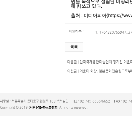
원을 목적으로 설립된 비영리민
해 힘쓰고 있다.
출처 : 미디어피아(https://www.m
파일첨부 :
1.
1764320765947_3
목록
다음글 |
한국국제융합미술협회 정기전 여운미회장. 2
이전글 |
여운미 회장. 일본문화진흥원으로부터 
사무실 :
서울특별시 동대문구 한천로 103 백석빌딩
TEL :
02-749-6656/6652
FAX :
02-74
Copyright © 2019
(사)세계문화교류협회
. All rights reserved.