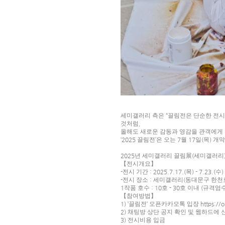
세미갤러리 측은
“
끌림전은 단순한 전시
것처럼
,
올해도 새로운 감동과 영감을 관객에게
‘2025
끌림전
’
은 오는
7
월
17
일
(
목
)
개막
2025
년 세미갤러리 끌림
展
(
세미갤러리
【
전시개요
】
-
전시 기간
: 2025.7.17.(
목
) - 7.23.(
수
)
-
전시 장소
:
세미갤러리
(
동대문구 한천
1
작품 호수
: 10
호
- 30
호 이내
(
규격엄
【
참여방법
】
1) ‘
끌림전
‘
오픈카카오톡 입장
https://
2)
채팅방 상단 공지 확인 및 웹하드에 
3)
전시비용 입금