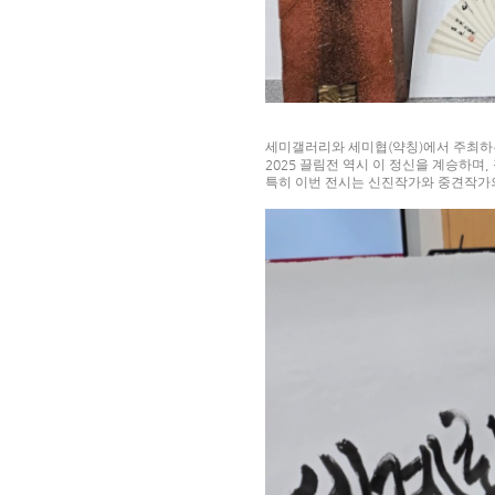
세미갤러리와 세미협
(
약칭
)
에서 주최하
2025
끌림전 역시 이 정신을 계승하며
,
특히 이번 전시는 신진작가와 중견작가