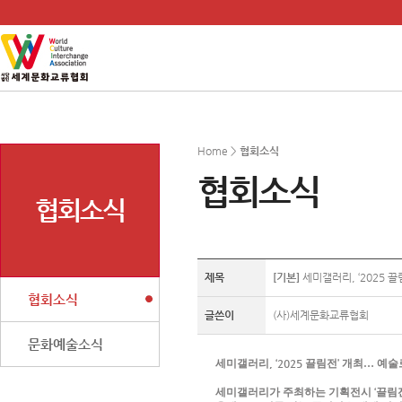
Home >
협회소식
협회소식
협회소식
제목
[기본]
세미갤러리, ‘2025 끌
협회소식
글쓴이
(사)세계문화교류협회
문화예술소식
세미갤러리
, ‘2025
끌림전
’
개최
…
예술
세미갤러리가 주최하는 기획전시
‘
끌림