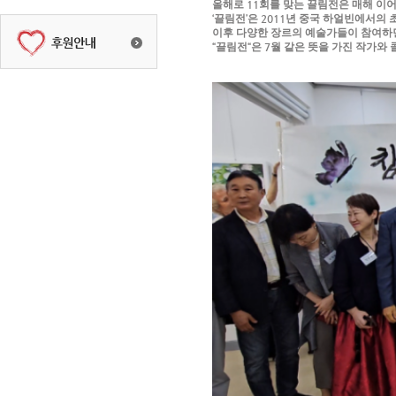
올해로
11
회를 맞는 끌림전은 매해 이어
‘
끌림전
’
은
2011
년 중국 하얼빈에서의 
이후 다양한 장르의 예술가들이 참여하
“
끌림전
“
은
7
월 같은 뜻을 가진 작가와